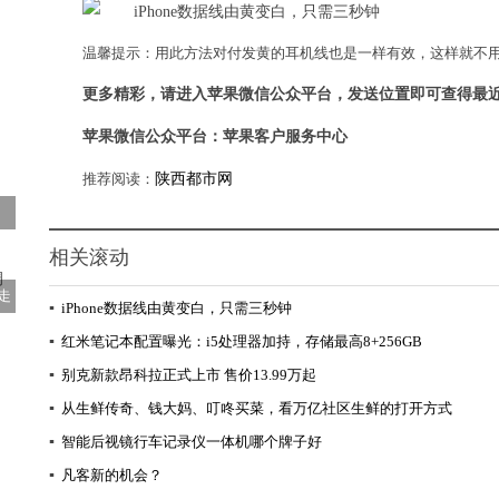
温馨提示：用此方法对付发黄的耳机线也是一样有效，这样就不
更多精彩，请进入苹果微信
公众
平台，
发送位置即可查得最
苹果微信公众平台：苹果客户服务中心
推荐阅读：
陕西都市网
相关滚动
走
▪
iPhone数据线由黄变白，只需三秒钟
▪
红米笔记本配置曝光：i5处理器加持，存储最高8+256GB
▪
别克新款昂科拉正式上市 售价13.99万起
▪
从生鲜传奇、钱大妈、叮咚买菜，看万亿社区生鲜的打开方式
▪
智能后视镜行车记录仪一体机哪个牌子好
▪
凡客新的机会？