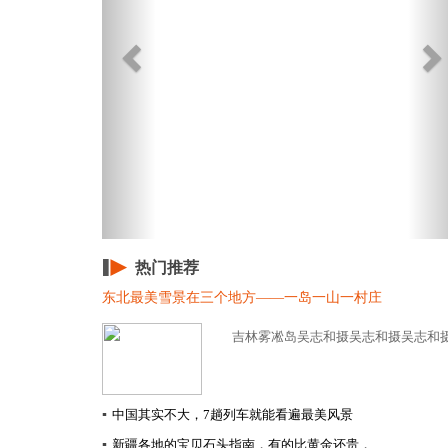
热门推荐
东北最美雪景在三个地方——一岛一山一村庄
吉林雾凇岛吴志和摄吴志和摄吴志和摄.
▪
中国其实不大，7趟列车就能看遍最美风景
▪
新疆各地的宝贝石头指南，有的比黄金还贵，