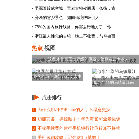
▪
婺源篁岭成空城，青岩古镇变商店一条街，古
▪
旁晚的雪乡景色，如同仙境般吸引人
▪
75%的国内旅行线路，你都去错地方了，你
▪
浙江最人性化的古镇，晚上不收费，与乌镇西
热点
视图
这些才是真正世界级的风景，隐藏在云南的5
冬季的最佳旅行方式：去南
似水年华的乌镇最江南，
方看海，到北方赏
不出云贝尔的低调
点击排行
为什么用习惯iPhone的人，不愿意更换
1
功能完备、操控顺手：华为海雀AI全景摄像
2
不收手续费的建行手机银行让你转账不将就
3
手机选购攻略：记住这3点就够了
4