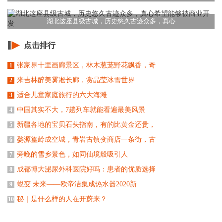
湖北这座县级古城，历史悠久古迹众多，真心
点击排行
张家界十里画廊景区，林木葱茏野花飘香，奇
1
来吉林醉美雾凇长廊，赏晶莹冰雪世界
2
适合儿童家庭旅行的六大海滩
3
中国其实不大，7趟列车就能看遍最美风景
4
新疆各地的宝贝石头指南，有的比黄金还贵，
5
婺源篁岭成空城，青岩古镇变商店一条街，古
6
旁晚的雪乡景色，如同仙境般吸引人
7
成都博大泌尿外科医院好吗：患者的优质选择
8
蜕变 未来——欧帝洁集成热水器2020新
9
秘｜是什么样的人在开蔚来？
10