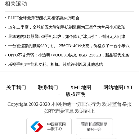
相关滚动
▪
ELIFE全球最薄智能机亮相张惠妹演唱会
▪
19年二季度，全球前五大智能手机制造商为三星华为苹果小米欧珀
▪
最尴尬的3款麒麟980手机出炉，如今降到“冰点价”，依旧无人问津
▪
一台被遗忘的麒麟980手机，256GB+40W快充，价格跌了一台小米八
▪
OPPO不甘示弱：小透明+VOOC3.0快充+8GB+256GB，新品强势来袭
▪
乐视手机1性能和功耗、相机、续航评测以及其他总结
关于我们
联系我们
XML地图
网站地图
TXT
-
-
-
版权声明
-
Copyright.2002-2020 本网拒绝一切非法行为 欢迎监督举报
如有错误信息 欢迎纠正