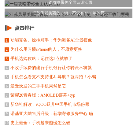
一篇攻略带你全面认识江西
江苏风景美丽的古镇，不仅有2500年的历
点击排行
功能完备、操控顺手：华为海雀AI全景摄像
1
为什么用习惯iPhone的人，不愿意更换
2
手机选购攻略：记住这3点就够了
3
不收手续费的建行手机银行让你转账不将就
4
手机怎么看支不支持北斗导航？就两招！小编
5
最受欢迎的二手手机果然是它
6
荣耀20青春版：AMOLED屏幕+typ
7
新华社解读，iQOO跃升中国手机市场份额
8
诺基亚大陆售后升级：新增寄修服务中心 确
9
史上最全：手机越来越慢怎么破
10