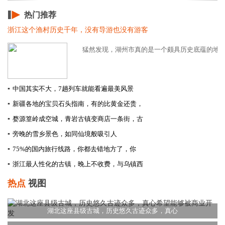
热门推荐
浙江这个渔村历史千年，没有导游也没有游客
猛然发现，湖州市真的是一个颇具历史底蕴的地方。
▪
中国其实不大，7趟列车就能看遍最美风景
▪
新疆各地的宝贝石头指南，有的比黄金还贵，
▪
婺源篁岭成空城，青岩古镇变商店一条街，古
▪
旁晚的雪乡景色，如同仙境般吸引人
▪
75%的国内旅行线路，你都去错地方了，你
▪
浙江最人性化的古镇，晚上不收费，与乌镇西
热点
视图
湖北这座县级古城，历史悠久古迹众多，真心