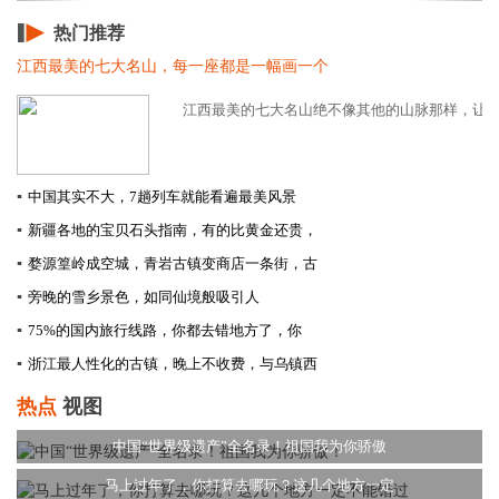
热门推荐
江西最美的七大名山，每一座都是一幅画一个
江西最美的七大名山绝不像其他的山脉那样，让人觉
▪
中国其实不大，7趟列车就能看遍最美风景
▪
新疆各地的宝贝石头指南，有的比黄金还贵，
▪
婺源篁岭成空城，青岩古镇变商店一条街，古
▪
旁晚的雪乡景色，如同仙境般吸引人
▪
75%的国内旅行线路，你都去错地方了，你
▪
浙江最人性化的古镇，晚上不收费，与乌镇西
热点
视图
中国“世界级遗产”全名录！祖国我为你骄傲
马上过年了，你打算去哪玩？这几个地方一定