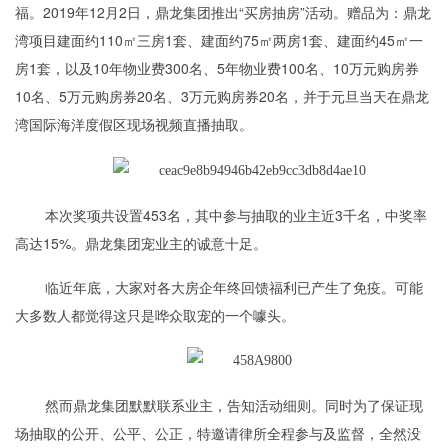
福。2019年12月2日，鼎龙集团推出“买房抽房”活动。赠品为：鼎龙
湾项目建面约110㎡三房1套、建面约75㎡两房1套、建面约45㎡一
房1套，以及10年物业费300名、5年物业费100名、10万元购房券
10名、5万元购房券20名、3万元购房券20名，并于元旦当天在鼎龙
湾国际海洋度假区现场视频直播抽取。
本次奖项共设置453名，其中参与抽取的业主近3千名，中奖率
高达15%。鼎龙集团宠业主的诚意十足。
临近年底，大家对各大房企年终回馈福利已产生了免疫。可能
大多数人都觉得这只是哗众取宠的一个噱头。
然而鼎龙集团默默联系业主，告知活动细则。同时为了保证现
场抽取的公开、公平、公正，特邀请律所全程参与及监督，全然没