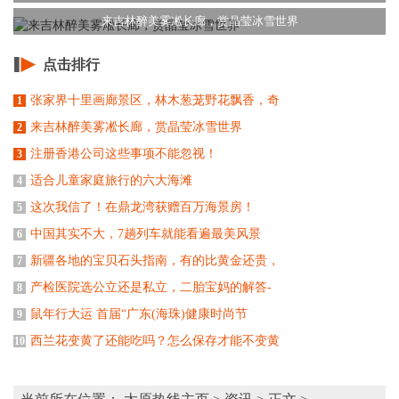
来吉林醉美雾凇长廊，赏晶莹冰雪世界
点击排行
张家界十里画廊景区，林木葱茏野花飘香，奇
1
来吉林醉美雾凇长廊，赏晶莹冰雪世界
2
注册香港公司这些事项不能忽视！
3
适合儿童家庭旅行的六大海滩
4
这次我信了！在鼎龙湾获赠百万海景房！
5
中国其实不大，7趟列车就能看遍最美风景
6
新疆各地的宝贝石头指南，有的比黄金还贵，
7
产检医院选公立还是私立，二胎宝妈的解答-
8
鼠年行大运 首届“广东(海珠)健康时尚节
9
西兰花变黄了还能吃吗？怎么保存才能不变黄
10