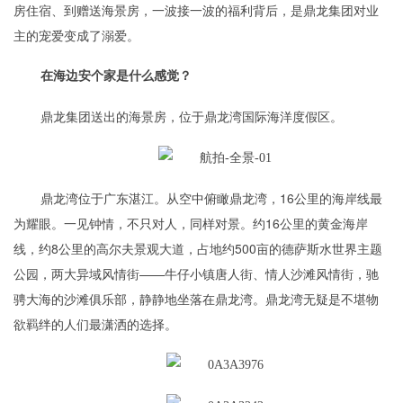
房住宿、到赠送海景房，一波接一波的福利背后，是鼎龙集团对业
主的宠爱变成了溺爱。
在海边安个家是什么感觉？
鼎龙集团送出的海景房，位于鼎龙湾国际海洋度假区。
鼎龙湾位于广东湛江。从空中俯瞰鼎龙湾，16公里的海岸线最
为耀眼。一见钟情，不只对人，同样对景。约16公里的黄金海岸
线，约8公里的高尔夫景观大道，占地约500亩的德萨斯水世界主题
公园，两大异域风情街——牛仔小镇唐人街、情人沙滩风情街，驰
骋大海的沙滩俱乐部，静静地坐落在鼎龙湾。鼎龙湾无疑是不堪物
欲羁绊的人们最潇洒的选择。